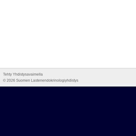
Tehty Yhdistysavaimella
©
2026 Suomen Lastenendokrinologiyhdistys